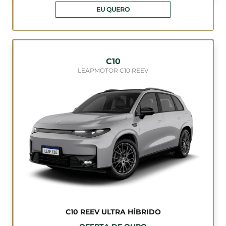
EU QUERO
C10
LEAPMOTOR C10 REEV
C10 REEV ULTRA HÍBRIDO