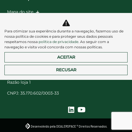
Mapa do site
Política de privacidade
Para otimizar sua experiência durante a navegação, fazemos uso de
nossa política de cookies e para proteger seus dados pessoais
respeitamos nossa
política de privacidade
. Ao seguir com a
navegação e visita você concorda com nossas políticas.
ACEITAR
Desacelere. Seu bem maior é a vida.
RECUSAR
Razão loja 1
CNPJ: 35.170.602/0003-33
Desenvolvido pela DEALERSPACE ® Direitos Reservados.