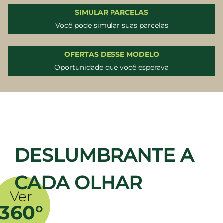
SIMULAR PARCELAS
Você pode simular suas parcelas
OFERTAS DESSE MODELO
Oportunidade que você esperava
DESLUMBRANTE A
CADA OLHAR
Ver
360°