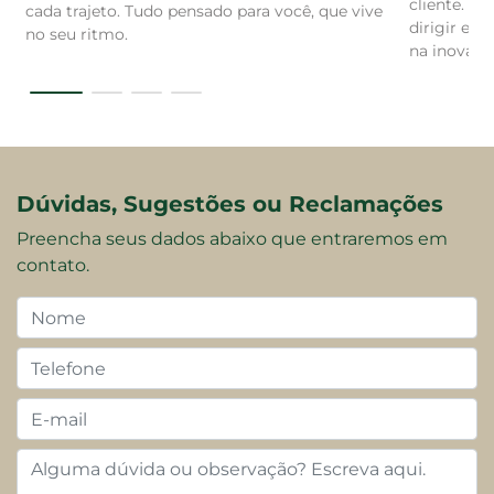
cliente. B
cada trajeto. Tudo pensado para você, que vive
dirigir e v
no seu ritmo.
na inovaçã
Dúvidas, Sugestões ou Reclamações
Preencha seus dados abaixo que entraremos em
contato.