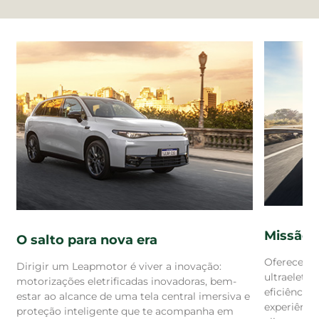
Missão
O salto para nova era
Oferecer s
Dirigir um Leapmotor é viver a inovação:
ultraeletr
motorizações eletrificadas inovadoras, bem-
eficiência
estar ao alcance de uma tela central imersiva e
experiênci
proteção inteligente que te acompanha em