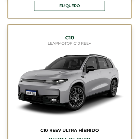
EU QUERO
C10
LEAPMOTOR C10 REEV
C10 REEV ULTRA HÍBRIDO