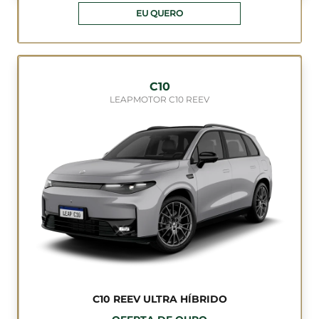
EU QUERO
C10
LEAPMOTOR C10 REEV
C10 REEV ULTRA HÍBRIDO