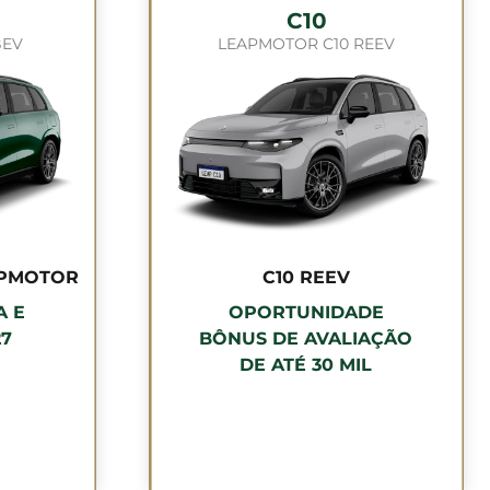
C10
BEV
LEAPMOTOR C10 REEV
APMOTOR
C10 REEV
A E
OPORTUNIDADE
27
BÔNUS DE AVALIAÇÃO
DE ATÉ 30 MIL