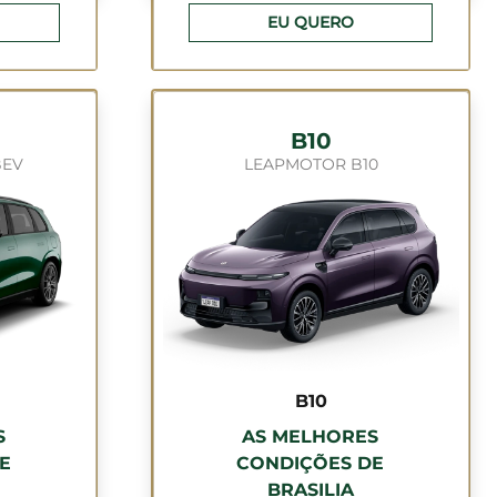
EU QUERO
B10
BEV
LEAPMOTOR B10
B10
S
AS MELHORES
E
CONDIÇÕES DE
BRASILIA