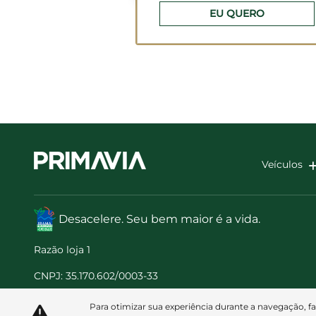
EU QUERO
Veículos
Desacelere. Seu bem maior é a vida.
Razão loja 1
CNPJ: 35.170.602/0003-33
Para otimizar sua experiência durante a navegação, f