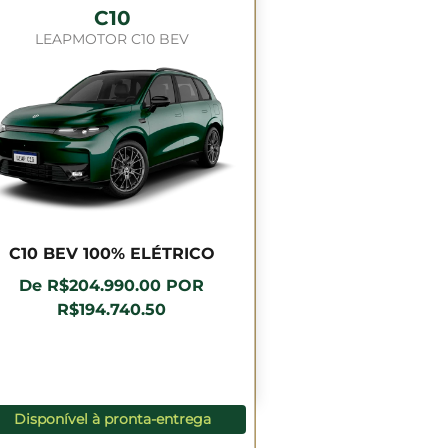
C10
LEAPMOTOR C10 BEV
C10 BEV 100% ELÉTRICO
De R$204.990.00 POR
R$194.740.50
Disponível à pronta-entrega