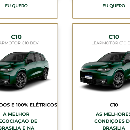
EU QUERO
EU QUERO
C10
C10
APMOTOR C10 BEV
LEAPMOTOR C10 
IDOS E 100% ELÉTRICOS
C10
A MELHOR
AS MELHORE
EGOCIAÇÃO DE
CONDIÇÕES D
BRASILIA E NA
BRASILIA