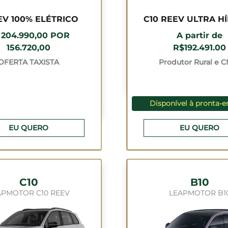
EV 100% ELÉTRICO
C10 REEV ULTRA H
 204.990,00 POR
A partir de
156.720,00
R$192.491.00
OFERTA TAXISTA
Produtor Rural e 
Disponível à pronta-e
EU QUERO
EU QUERO
C10
B10
APMOTOR C10 REEV
LEAPMOTOR B1