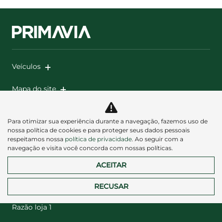
Veículos
Mapa do site
Política de privacidade
Para otimizar sua experiência durante a navegação, fazemos uso de
nossa política de cookies e para proteger seus dados pessoais
respeitamos nossa
política de privacidade
. Ao seguir com a
navegação e visita você concorda com nossas políticas.
ACEITAR
Desacelere. Seu bem maior é a vida.
RECUSAR
Razão loja 1