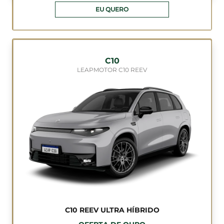
EU QUERO
C10
LEAPMOTOR C10 REEV
C10 REEV ULTRA HÍBRIDO