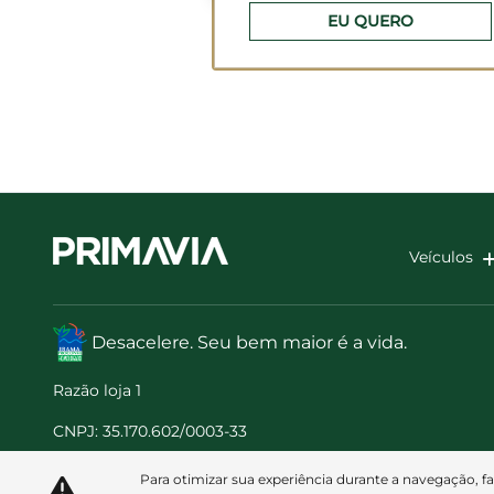
EU QUERO
Veículos
Desacelere. Seu bem maior é a vida.
Razão loja 1
CNPJ: 35.170.602/0003-33
Para otimizar sua experiência durante a navegação, f