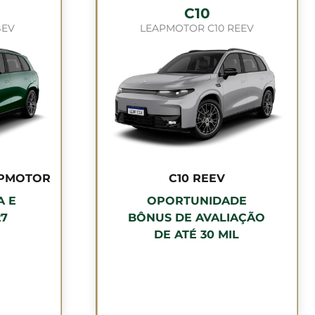
C10
BEV
LEAPMOTOR C10 REEV
APMOTOR
C10 REEV
A E
OPORTUNIDADE
27
BÔNUS DE AVALIAÇÃO
DE ATÉ 30 MIL