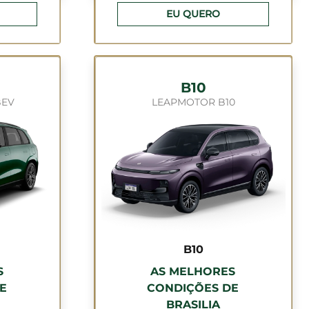
EU QUERO
B10
BEV
LEAPMOTOR B10
B10
S
AS MELHORES
E
CONDIÇÕES DE
BRASILIA