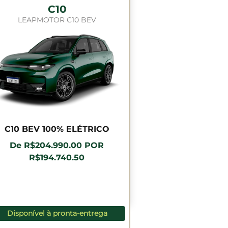
C10
LEAPMOTOR C10 BEV
C10 BEV 100% ELÉTRICO
De R$204.990.00 POR
R$194.740.50
Disponível à pronta-entrega