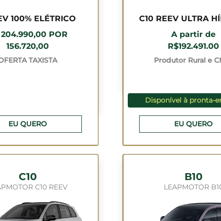
EV 100% ELÉTRICO
C10 REEV ULTRA H
 204.990,00 POR
A partir de
156.720,00
R$192.491.00
OFERTA TAXISTA
Produtor Rural e 
Disponível à pronta-e
EU QUERO
EU QUERO
C10
B10
APMOTOR C10 REEV
LEAPMOTOR B1