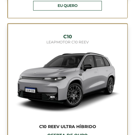
EU QUERO
C10
LEAPMOTOR C10 REEV
C10 REEV ULTRA HÍBRIDO