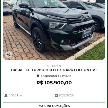
Co
m
CITROËN
pa
BASALT 1.0 TURBO 200 FLEX DARK EDITION CVT
rtil
Leapmotor Primavia
he
R$ 105.900,00
4.320 km
2025/2026
MAIS INFORMAÇÕES