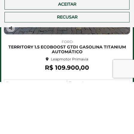
ACEITAR
RECUSAR
Co
m
FORD
pa
TERRITORY 1.5 ECOBOOST GTDI GASOLINA TITANIUM
rtil
AUTOMÁTICO
he
Leapmotor Primavia
R$ 109.900,00
87.864 km
2020/2021
MAIS INFORMAÇÕES