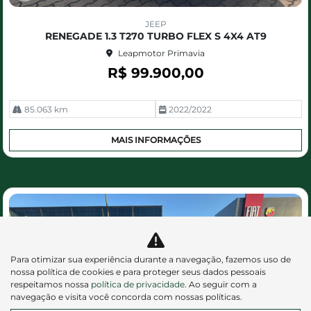
Co
m
JEEP
pa
RENEGADE 1.3 T270 TURBO FLEX S 4X4 AT9
rtil
Leapmotor Primavia
he
R$ 99.900,00
85.063 km
2022/2022
MAIS INFORMAÇÕES
Para otimizar sua experiência durante a navegação, fazemos uso de
nossa política de cookies e para proteger seus dados pessoais
respeitamos nossa
política de privacidade
. Ao seguir com a
navegação e visita você concorda com nossas políticas.