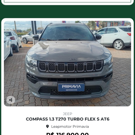
Co
m
JEEP
pa
COMPASS 1.3 T270 TURBO FLEX S AT6
rtil
Leapmotor Primavia
he
R$ 116.900,00